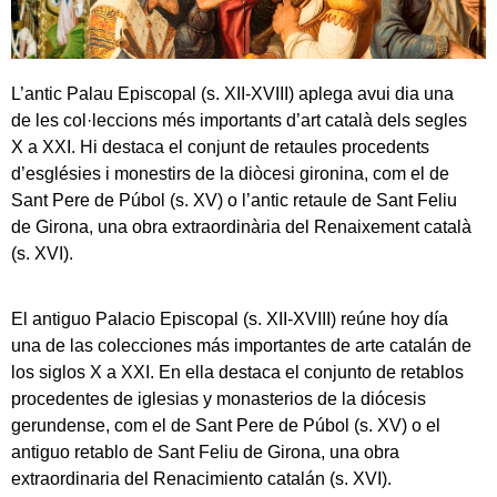
L’antic Palau Episcopal (s. XII-XVIII) aplega avui dia una
de les col·leccions més importants d’art català dels segles
X a XXI. Hi destaca el conjunt de retaules procedents
d’esglésies i monestirs de la diòcesi gironina, com el de
Sant Pere de Púbol (s. XV) o l’antic retaule de Sant Feliu
de Girona, una obra extraordinària del Renaixement català
(s. XVI).
El antiguo Palacio Episcopal (s. XII-XVIII) reúne hoy día
una de las colecciones más importantes de arte catalán de
los siglos X a XXI. En ella destaca el conjunto de retablos
procedentes de iglesias y monasterios de la diócesis
gerundense, com el de Sant Pere de Púbol (s. XV) o el
antiguo retablo de Sant Feliu de Girona, una obra
extraordinaria del Renacimiento catalán (s. XVI).