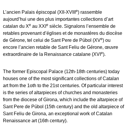
e
L’ancien Palais épiscopal (XII-XVIII
) rassemble
aujourd’hui une des plus importantes collections d’art
e
e
catalan du X
au XXI
siècle. Signalons l’ensemble de
retables provenant d’églises et de monastères du diocèse
e
de Gérone, tel celui de Sant Pere de Púbol (XV
) ou
encore l’ancien retable de Sant Feliu de Gérone, œuvre
e
extraordinaire de la Renaissance catalane (XVI
).
The former Episcopal Palace (12th-18th centuries) today
houses one of the most significant collections of Catalan
art from the 1oth to the 21st centuries. Of particular interest
is the series of altarpieces of churches and monasteries
from the diocese of Girona, which include the altarpiece of
Sant Pere de Púbol (15th century) and the old altarpiece of
Sant Feliu de Girona, an exceptional work of Catalan
Renaissance art (16th century).