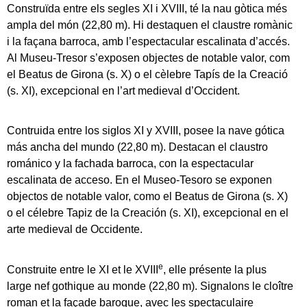
Construïda entre els segles XI i XVIII, té la nau gòtica més
ampla del món (22,80 m). Hi destaquen el claustre romànic
i la façana barroca, amb l’espectacular escalinata d’accés.
Al Museu-Tresor s’exposen objectes de notable valor, com
el Beatus de Girona (s. X) o el cèlebre Tapís de la Creació
(s. XI), excepcional en l’art medieval d’Occident.
Contruida entre los siglos XI y XVIII, posee la nave gótica
más ancha del mundo (22,80 m). Destacan el claustro
románico y la fachada barroca, con la espectacular
escalinata de acceso. En el Museo-Tesoro se exponen
objectos de notable valor, como el Beatus de Girona (s. X)
o el célebre Tapiz de la Creación (s. XI), excepcional en el
arte medieval de Occidente.
e
Construite entre le XI et le XVIII
, elle présente la plus
large nef gothique au monde (22,80 m). Signalons le cloître
roman et la façade baroque, avec les spectaculaire